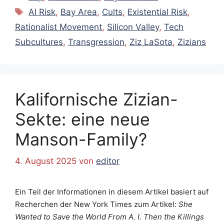
Schlagwörter
AI Risk
,
Bay Area
,
Cults
,
Existential Risk
,
Rationalist Movement
,
Silicon Valley
,
Tech
Subcultures
,
Transgression
,
Ziz LaSota
,
Zizians
Kalifornische Zizian-
Sekte: eine neue
Manson-Family?
4. August 2025
von
editor
Ein Teil der Informationen in diesem Artikel basiert auf
Recherchen der New York Times zum Artikel:
She
Wanted to Save the World From A. I. Then the Killings