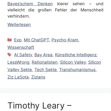
Bayes’schem Denken
klarer sehen – und
vielleicht die großen Fehler der Menschheit
verhindern.
Weiterlesen
Kategorien
Exp
,
Mit ChatGPT
,
Psycho-Kram
,
Wissenschaft
Schlagwörter
AI Safety
,
Bay Area
,
Künstliche Intelligenz
,
LessWrong
,
Rationalisten
,
Silicon Valley
,
Silicon
Valley Sekte
,
Tech Sekte
,
Transhumanismus
,
Ziz LaSota
,
Zizians
Timothy Leary –