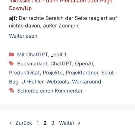
fokussiert ist – dann Pfeiltasten oder Page
Down/Up
ajf:
Der rechte Bereich der Seite reagiert auf
nichts davon, außer Zoomen.
Weiterlesen
Kategorien
Mit ChatGPT
,
_edit 1
Schlagwörter
Bookmarklet
,
ChatGPT
,
OpenAI
,
Produktivität
,
Projekte
,
Projektordner
,
Scroll-
Bug
,
UI-Fehler
,
Webtools
,
Workaround
Schreibe einen Kommentar
Seite
Seite
Seite
←
Zurück
1
2
3
Weiter
→