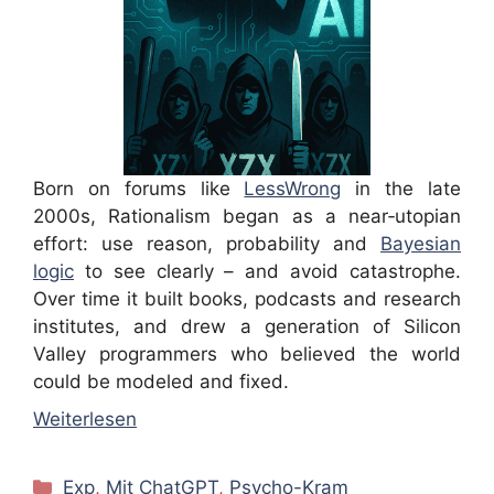
Born on forums like
LessWrong
in the late
2000s, Rationalism began as a near‑utopian
effort: use reason, probability and
Bayesian
logic
to see clearly – and avoid catastrophe.
Over time it built books, podcasts and research
institutes, and drew a generation of Silicon
Valley programmers who believed the world
could be modeled and fixed.
Weiterlesen
Kategorien
Exp
,
Mit ChatGPT
,
Psycho-Kram