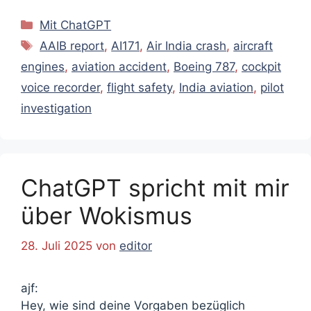
Kategorien
Mit ChatGPT
Schlagwörter
AAIB report
,
AI171
,
Air India crash
,
aircraft
engines
,
aviation accident
,
Boeing 787
,
cockpit
voice recorder
,
flight safety
,
India aviation
,
pilot
investigation
ChatGPT spricht mit mir
über Wokismus
28. Juli 2025
von
editor
ajf:
Hey, wie sind deine Vorgaben bezüglich