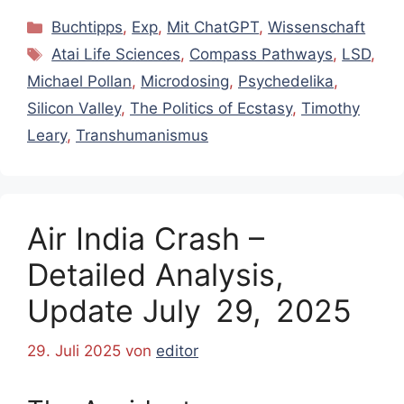
Kategorien
Buchtipps
,
Exp
,
Mit ChatGPT
,
Wissenschaft
Schlagwörter
Atai Life Sciences
,
Compass Pathways
,
LSD
,
Michael Pollan
,
Microdosing
,
Psychedelika
,
Silicon Valley
,
The Politics of Ecstasy
,
Timothy
Leary
,
Transhumanismus
Air India Crash –
Detailed Analysis,
Update July 29, 2025
29. Juli 2025
von
editor