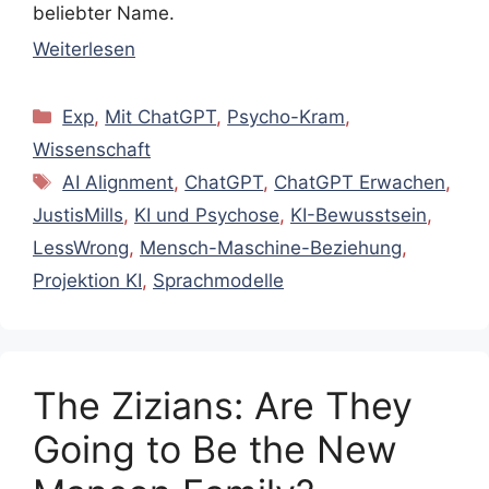
beliebter Name.
Weiterlesen
Kategorien
Exp
,
Mit ChatGPT
,
Psycho-Kram
,
Wissenschaft
Schlagwörter
AI Alignment
,
ChatGPT
,
ChatGPT Erwachen
,
JustisMills
,
KI und Psychose
,
KI-Bewusstsein
,
LessWrong
,
Mensch-Maschine-Beziehung
,
Projektion KI
,
Sprachmodelle
The Zizians: Are They
Going to Be the New