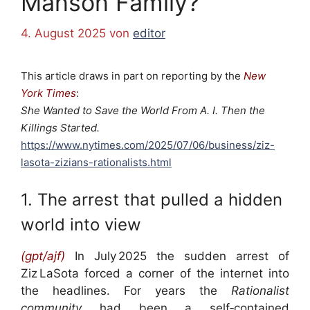
Manson Family?
4. August 2025
von
editor
This article draws in part on reporting by the
New
York Times
:
She Wanted to Save the World From A. I. Then the
Killings Started.
https://www.nytimes.com/2025/07/06/business/ziz-
lasota-zizians-rationalists.html
1. The arrest that pulled a hidden
world into view
(gpt/ajf)
I
n July 2025 the sudden arrest of
Ziz LaSota forced a corner of the internet into
the headlines. For years the
Rationalist
community
had been a self‑contained