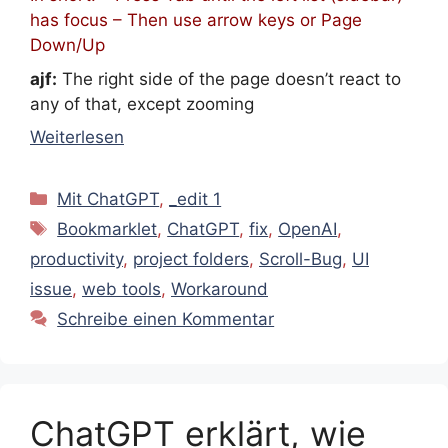
has focus – Then use arrow keys or Page
Down/Up
ajf:
The right side of the page doesn’t react to
any of that, except zooming
Weiterlesen
Kategorien
Mit ChatGPT
,
_edit 1
Schlagwörter
Bookmarklet
,
ChatGPT
,
fix
,
OpenAI
,
productivity
,
project folders
,
Scroll-Bug
,
UI
issue
,
web tools
,
Workaround
Schreibe einen Kommentar
ChatGPT erklärt, wie